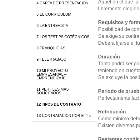
Aquel en el que la 
4 CARTA DE PRESENTACIÓN
libremente elegido 
5 EL CURRICULUM
Requisitos y for
6 LA ENTREVISTA
Posibilidad de cont
Se exige su contra
7 LOS TEST PSICOTÉCNICOS
Deberá fijarse el l
8 FRANQUICIAS
Duración
9 TELETRABAJO
Tanto podrá ser po
teniendo en cuent
10 MI PROYECTO
EMPRESARIAL –
Se excluye la posi
EMPRENDIZAJE
11 PERFILES MAS
Período de prueb
SOLICITADOS
Perfectamente facti
12 TIPOS DE CONTRATO
Retribución
13 CONTRATACION POR ETT´s
Como mínimo debe s
Existen diversas po
Restantes condic