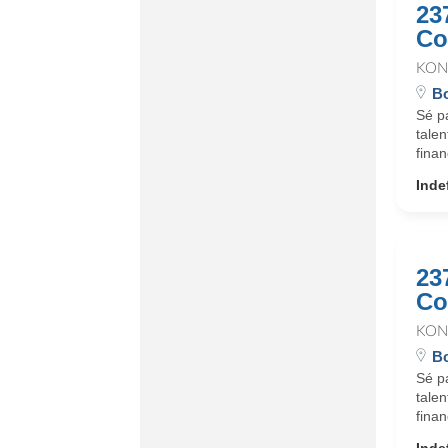
23
Co
KON
Bo
Sé p
talen
finan
Inde
23
Co
KON
Bo
Sé p
talen
finan