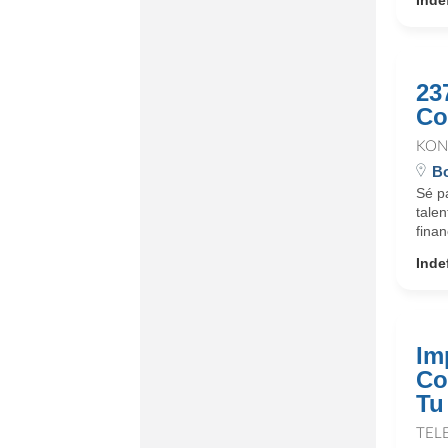
Inde
23
Co
KON
Bo
Sé p
talen
finan
Inde
Im
Co
Tu
TEL