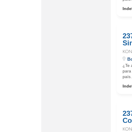
Inde
23
Si
KON
Bo
¿Te a
para 
país.
Inde
23
Co
KON