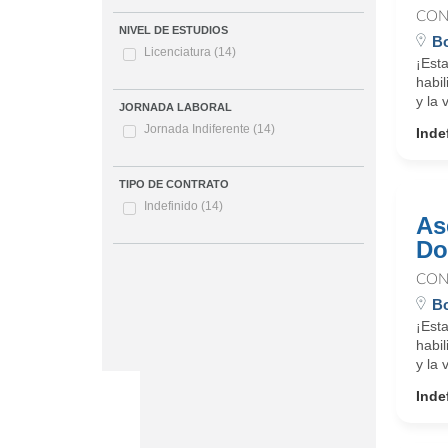
CON
NIVEL DE ESTUDIOS
Bo
Licenciatura
(14)
¡Est
habi
y la 
JORNADA LABORAL
Jornada Indiferente
(14)
Inde
TIPO DE CONTRATO
Indefinido
(14)
As
Do
CON
Bo
¡Est
habi
y la 
Inde