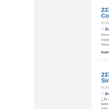
23
Co
KON
Bo
Ases
equi
Ases
Inde
23
Si
KON
Bo
¿Te a
para 
país.