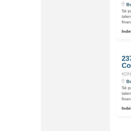
Bo
Sé p
talen
finan
Inde
23
Co
KON
Bo
Sé p
talen
finan
Inde