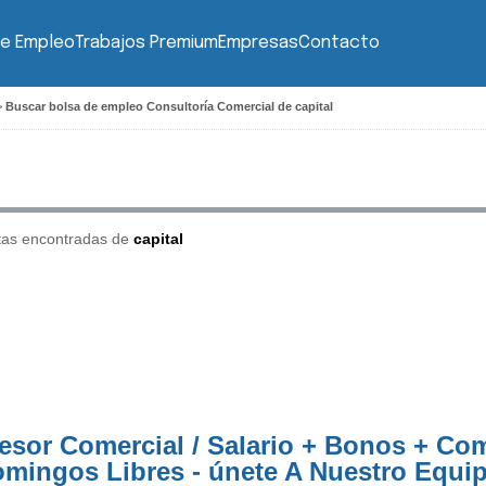
de Empleo
Trabajos Premium
Empresas
Contacto
>
Buscar bolsa de empleo Consultoría Comercial de capital
tas encontradas de
capital
esor Comercial / Salario + Bonos + Co
omingos Libres - únete A Nuestro Equi