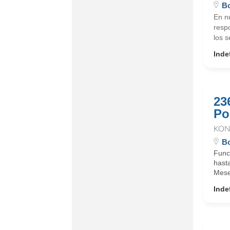
Bo
En n
resp
los s
Inde
23
Po
KON
Bo
Func
hasta
Meses
Inde