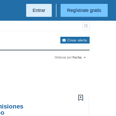
Entrar
Regístrate gratis
Crear alerta
Ordenar por
Fecha
misiones
po