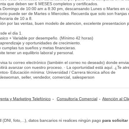
enta que deben ser 6 MESES completos y certificados.
es a Domingo de 10:00 am a 8:30 pm, descansando Lunes o Martes en c
atorio puede ser de Martes o Miercoles. Recuerda que solo son franjas
 horaria de 10 a 8.
ión por las ventas, buen modelo de atencion, excelente presentacion p
sde el dia 1.
Básico + Variable por desempeño. (Mínimo 42 horas)
 aprendizaje y oportunidades de crecimiento.
cumplas tus sueños y metas financieras.
te tener un equilibrio laboral y personal.
evisa tu correo electrónico (también el correo no deseado) donde envi
tirá avanzar con nuestro proceso. · La oportunidad está aquí. ¿Te atr
entos- Educación mínima: Universidad / Carrera técnica años de
leswoman, seller, vendedor, comercial, salesperson
venta y Marketing Telefónico
Consultoría Comercial
Atención al Cliente / Telemar
l
(DNI, foto,...), datos bancarios ni realices ningún pago
para solicitar