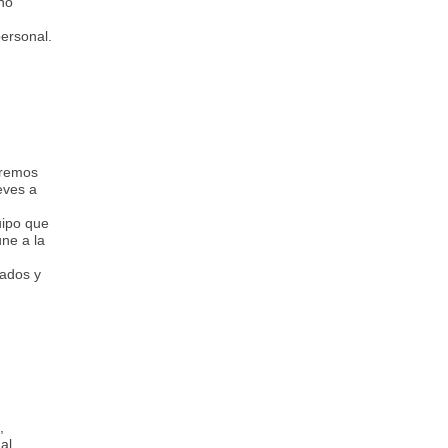
 no
ersonal.
aremos
eves a
uipo que
ne a la
cados y
,
al