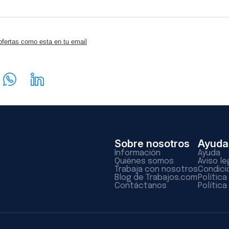
ofertas como esta en tu email
Sobre nosotros
Ayuda
Información
Ayuda
Quiénes somos
Aviso le
Trabaja con nosotros
Condici
Blog de Trabajos.com
Polític
Contáctanos
Política