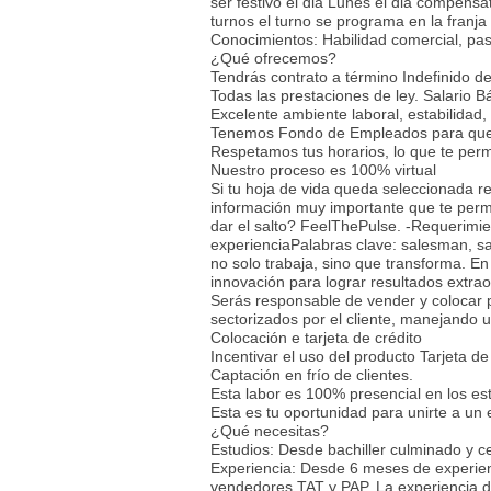
ser festivo el dia Lunes el dia compens
turnos el turno se programa en la franja
Conocimientos: Habilidad comercial, pas
¿Qué ofrecemos?
Tendrás contrato a término Indefinido de
Todas las prestaciones de ley. Salario 
Excelente ambiente laboral, estabilidad,
Tenemos Fondo de Empleados para que 
Respetamos tus horarios, lo que te permi
Nuestro proceso es 100% virtual
Si tu hoja de vida queda seleccionada r
información muy importante que te permi
dar el salto? FeelThePulse. -Requerimi
experienciaPalabras clave: salesman, s
no solo trabaja, sino que transforma. E
innovación para lograr resultados extrao
Serás responsable de vender y colocar pr
sectorizados por el cliente, manejando 
Colocación e tarjeta de crédito
Incentivar el uso del producto Tarjeta de
Captación en frío de clientes.
Esta labor es 100% presencial en los est
Esta es tu oportunidad para unirte a un
¿Qué necesitas?
Estudios: Desde bachiller culminado y ce
Experiencia: Desde 6 meses de experienc
vendedores TAT y PAP. La experiencia deb