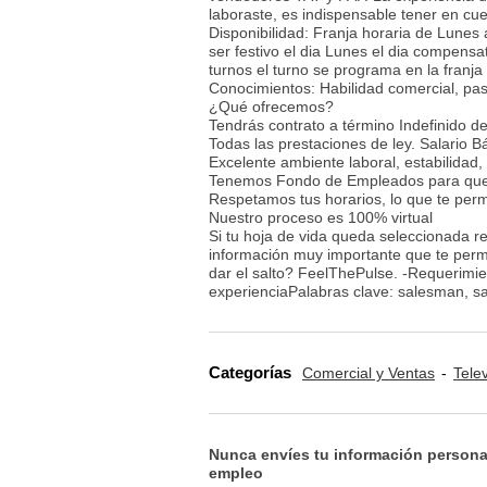
laboraste, es indispensable tener en cu
Disponibilidad: Franja horaria de Lun
ser festivo el dia Lunes el dia compens
turnos el turno se programa en la franja
Conocimientos: Habilidad comercial, pas
¿Qué ofrecemos?
Tendrás contrato a término Indefinido de
Todas las prestaciones de ley. Salario 
Excelente ambiente laboral, estabilidad,
Tenemos Fondo de Empleados para que 
Respetamos tus horarios, lo que te permi
Nuestro proceso es 100% virtual
Si tu hoja de vida queda seleccionada r
información muy importante que te permi
dar el salto? FeelThePulse. -Requerimi
experienciaPalabras clave: salesman, sa
Categorías
Comercial y Ventas
Tele
Nunca envíes tu información persona
empleo