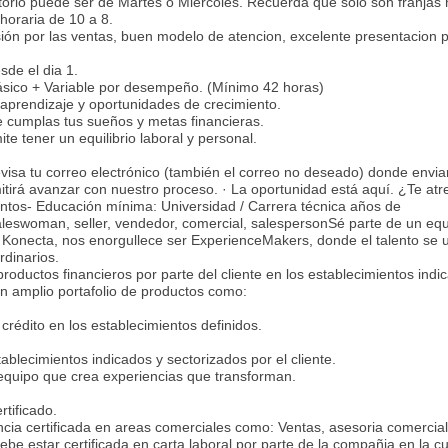
atorio puede ser de Martes o Miercoles. Recuerda que solo son franjas
 horaria de 10 a 8.
ión por las ventas, buen modelo de atencion, excelente presentacion p
sde el dia 1.
Básico + Variable por desempeño. (Mínimo 42 horas)
 aprendizaje y oportunidades de crecimiento.
cumplas tus sueños y metas financieras.
te tener un equilibrio laboral y personal.
evisa tu correo electrónico (también el correo no deseado) donde envi
tirá avanzar con nuestro proceso. · La oportunidad está aquí. ¿Te atr
entos- Educación mínima: Universidad / Carrera técnica años de
aleswoman, seller, vendedor, comercial, salespersonSé parte de un eq
n Konecta, nos enorgullece ser ExperienceMakers, donde el talento se u
rdinarios.
oductos financieros por parte del cliente en los establecimientos indi
un amplio portafolio de productos como:
 crédito en los establecimientos definidos.
ablecimientos indicados y sectorizados por el cliente.
 equipo que crea experiencias que transforman.
rtificado.
ia certificada en areas comerciales como: Ventas, asesoria comercial
e estar certificada en carta laboral por parte de la compañia en la cu