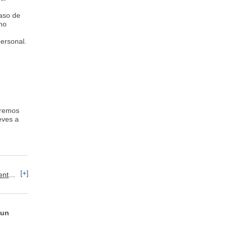
aso de
 no
ersonal.
aremos
eves a
[+]
keting
 un