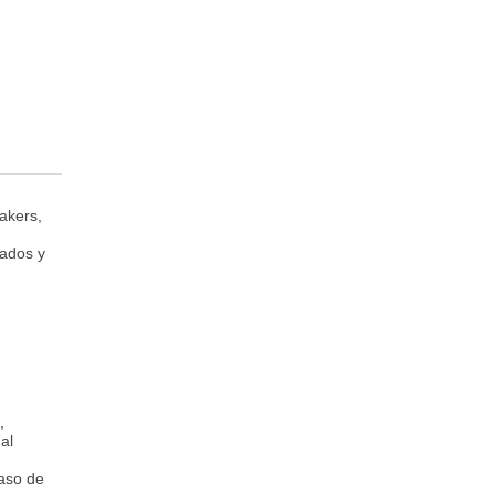
akers,
cados y
,
al
aso de