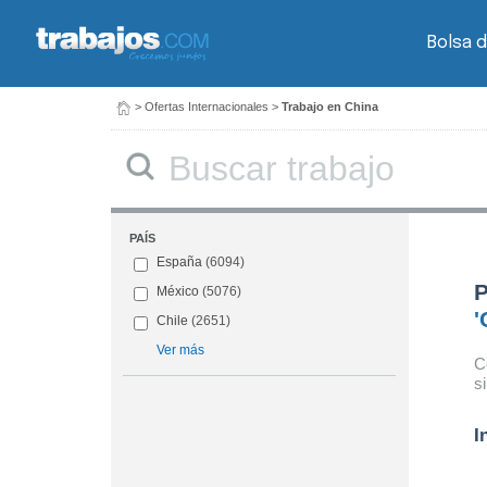
Bolsa 
>
Ofertas Internacionales
>
Trabajo en China
PAÍS
España
(6094)
P
México
(5076)
'
Chile
(2651)
Ver más
C
s
I