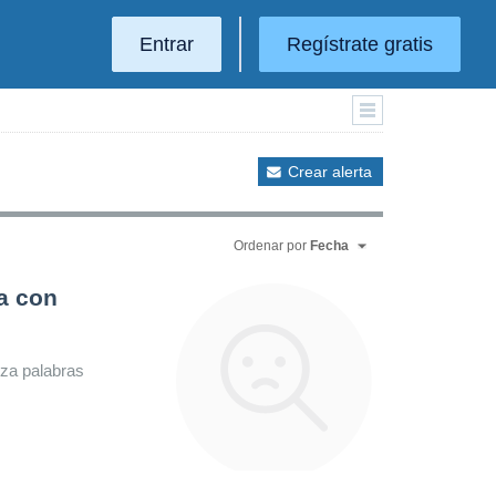
Entrar
Regístrate gratis
Crear alerta
Ordenar por
Fecha
a con
iza palabras