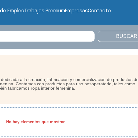
 de Empleo
Trabajos Premium
Empresas
Contacto
dedicada a la creación, fabricación y comercialización de productos d
 femenina. Contamos con productos para uso posoperatorio, tales como
ién fabricamos ropa interior femenina.
No hay elementos que mostrar.