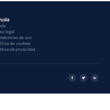
yuda
uda
iso legal
ndiciones de uso
lítica de cookies
lítica de privacidad