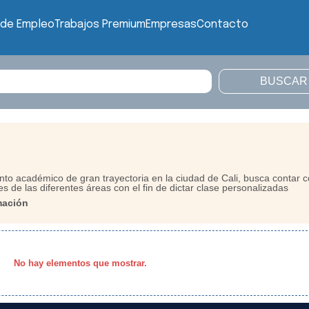
 de Empleo
Trabajos Premium
Empresas
Contacto
o académico de gran trayectoria en la ciudad de Cali, busca contar 
es de las diferentes áreas con el fin de dictar clase personalizadas
mación
No hay elementos que mostrar.