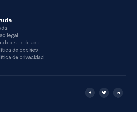
yuda
uda
iso legal
ndiciones de uso
lítica de cookies
lítica de privacidad