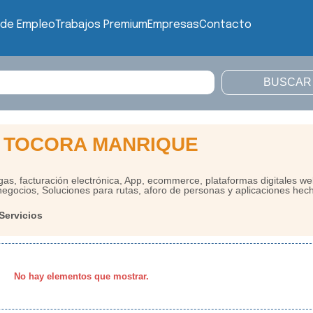
 de Empleo
Trabajos Premium
Empresas
Contacto
 TOCORA MANRIQUE
as, facturación electrónica, App, ecommerce, plataformas digitales we
e negocios, Soluciones para rutas, aforo de personas y aplicaciones hec
Servicios
No hay elementos que mostrar.