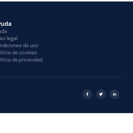
yuda
uda
iso legal
ndiciones de uso
lítica de cookies
lítica de privacidad