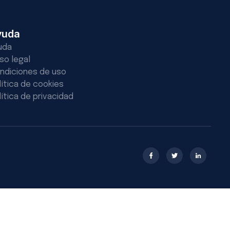
yuda
uda
iso legal
ndiciones de uso
lítica de cookies
lítica de privacidad