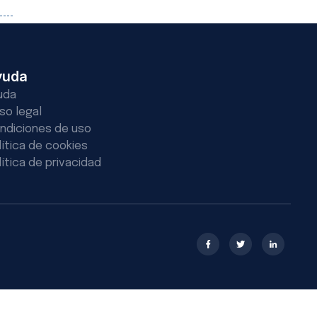
yuda
uda
iso legal
ndiciones de uso
lítica de cookies
lítica de privacidad