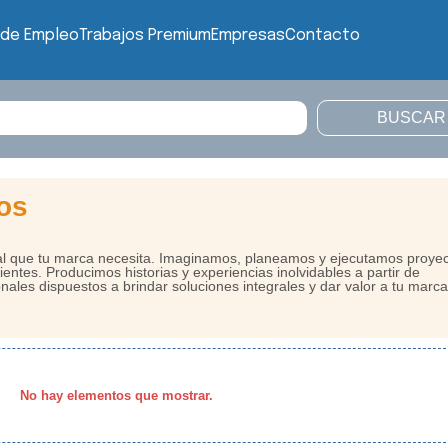
 de Empleo
Trabajos Premium
Empresas
Contacto
os
ial que tu marca necesita. Imaginamos, planeamos y ejecutamos proye
entes. Producimos historias y experiencias inolvidables a partir de
ales dispuestos a brindar soluciones integrales y dar valor a tu marca
No hay elementos que mostrar.