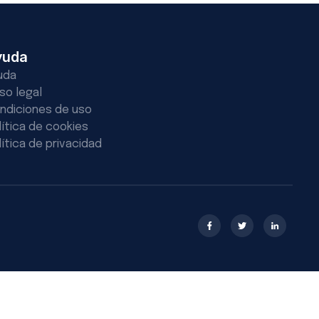
yuda
uda
iso legal
ndiciones de uso
lítica de cookies
lítica de privacidad