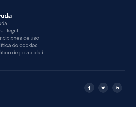
yuda
uda
iso legal
ndiciones de uso
lítica de cookies
lítica de privacidad