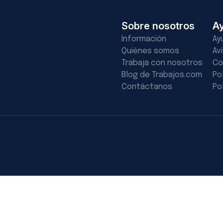
Sobre nosotros
A
Información
Ay
Quiénes somos
Av
Trabaja con nosotros
Co
Blog de Trabajos.com
Po
Contáctanos
Po