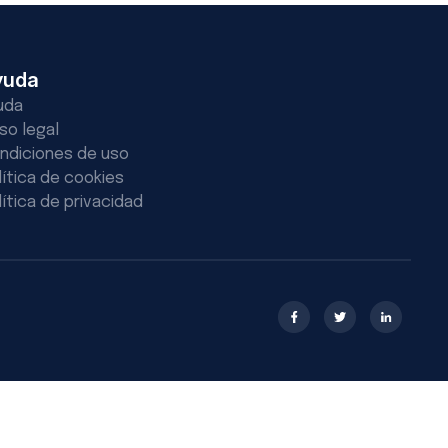
yuda
uda
iso legal
ndiciones de uso
lítica de cookies
lítica de privacidad