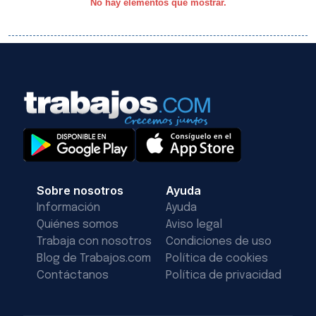
No hay elementos que mostrar.
Sobre nosotros
Ayuda
Información
Ayuda
Quiénes somos
Aviso legal
Trabaja con nosotros
Condiciones de uso
Blog de Trabajos.com
Política de cookies
Contáctanos
Política de privacidad