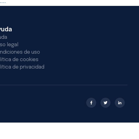
yuda
uda
iso legal
ndiciones de uso
lítica de cookies
lítica de privacidad