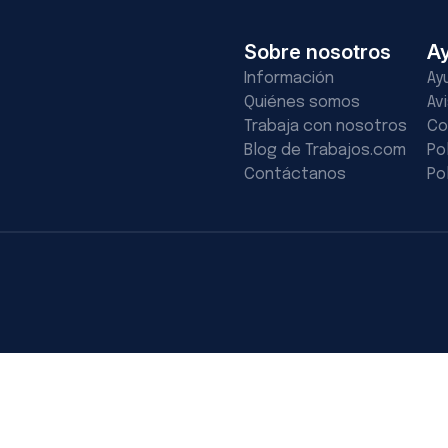
Sobre nosotros
A
Información
Ay
Quiénes somos
Av
Trabaja con nosotros
Co
Blog de Trabajos.com
Po
Contáctanos
Po