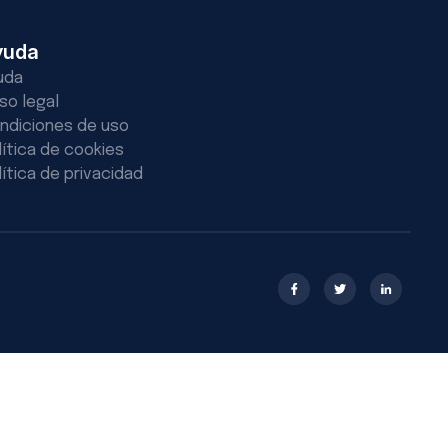
yuda
uda
iso legal
ndiciones de uso
lítica de cookies
lítica de privacidad