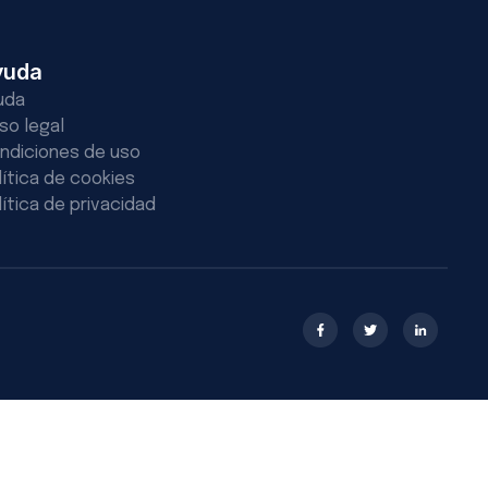
yuda
uda
iso legal
ndiciones de uso
lítica de cookies
lítica de privacidad