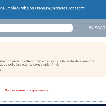
 de Empleo
Trabajos Premium
Empresas
Contacto
tro comercial Santiago Plaza dedicada a la venta de alimentos
a de pollo broaster al consumidor final.
o
No hay elementos que mostrar.