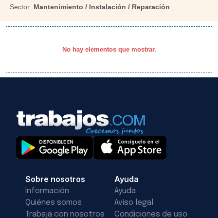
Sector:
Mantenimiento / Instalación / Reparación
No hay elementos que mostrar.
Sobre nosotros
Ayuda
Información
Ayuda
Quiénes somos
Aviso legal
Trabaja con nosotros
Condiciones de uso