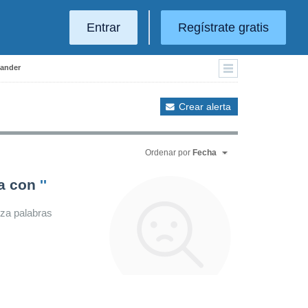
Entrar
Regístrate gratis
tander
Crear alerta
Ordenar por
Fecha
da con
''
iza palabras