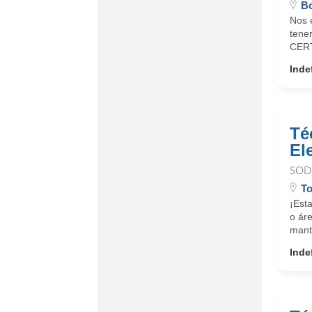
Bo
Nos 
tene
CERT
Inde
Té
El
SOD
To
¡Est
o ár
mante
Inde