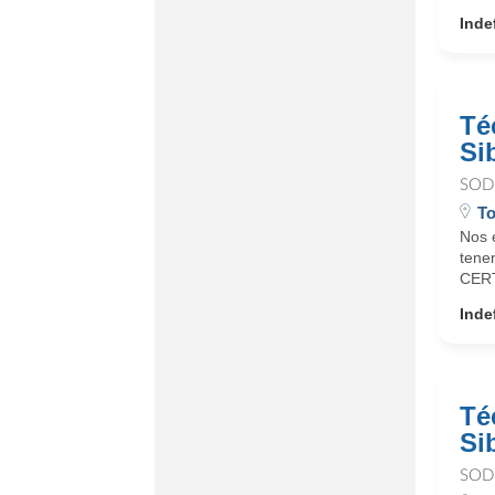
Inde
Té
Si
SOD
T
Nos 
tene
CERT
Inde
Té
Si
SOD