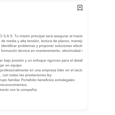
S.A.S. Tu misión principal será asegurar el mantenimiento en nuestra
de media y alta tensión, lectura de planos, manejo de tableros eléctri
identificar problemas y proponer soluciones efectivas.
rmación técnica en mantenimiento, electricidad o áreas afines, y expe
r bajo presión y un enfoque riguroso para el detalle.
jar en equipo.
profesionalmente en una empresa líder en el sector.
 con todas las prestaciones ley
po familiar Portafolio beneficios extralegales
 reconocimientos.
irecto con la compañía