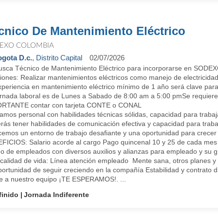
cnico De Mantenimiento Eléctrico
EXO COLOMBIA
gota D.c.
, Distrito Capital
02/07/2026
usca Técnico de Mantenimiento Eléctrico para incorporarse en SODEXO 
ones: Realizar mantenimientos eléctricos como manejo de electricidad 
periencia en mantenimiento eléctrico mínimo de 1 año será clave para 
rnada laboral es de Lunes a Sabado de 8:00 am a 5:00 pmSe requiere fo
RTANTE contar con tarjeta CONTE o CONAL
mos personal con habilidades técnicas sólidas, capacidad para trabaja
rás tener habilidades de comunicación efectiva y capacidad para traba
cemos un entorno de trabajo desafiante y una oportunidad para crecer 
FICIOS: Salario acorde al cargo Pago quincenal 10 y 25 de cada mes ,
 de empleados con diversos auxilios y alianzas para empleado y su gru
 calidad de vida: Línea atención empleado Mente sana, otros planes y
portunidad de seguir creciendo en la compañía Estabilidad y contrato d
e a nuestro equipo ¡TE ESPERAMOS!. ...
finido
Jornada Indiferente