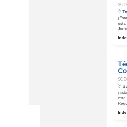
SOD
T
¡Est
esta 
Jorna
Inde
Té
Co
SOD
Bo
¡Est
esta 
Requi
Inde