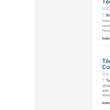
Té
SOD
Bo
Impor
carr
Hora
Inde
Té
Co
SOD
T
¡Est
esta 
Jorna
Inde