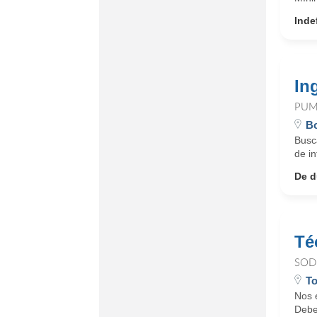
Inde
In
PUM
Bo
Busca
de in
De d
Té
SOD
T
Nos 
Debe