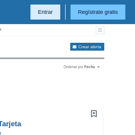
Entrar
Regístrate gratis
l
Crear alerta
Ordenar por
Fecha
arjeta
,