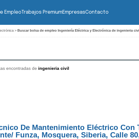
de Empleo
Trabajos Premium
Empresas
Contacto
lectrónica
>
Buscar bolsa de empleo Ingeniería Eléctrica y Electrónica de ingenieria civi
tas encontradas de
ingenieria civil
cnico De Mantenimiento Eléctrico Con T
nte/ Funza, Mosquera, Siberia, Calle 80