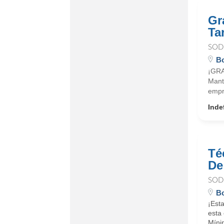
Gr
Ta
SOD
Bo
¡GRA
Mant
empr
Inde
Té
De
SOD
Bo
¡Est
esta 
Mínim