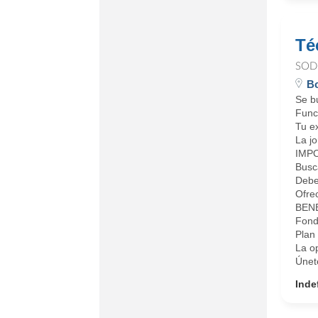
Té
SOD
Bo
Se b
Funci
Tu ex
La jo
IMPO
Busca
Debe
Ofre
BENE
Fondo
Plan
La o
Únet
Inde