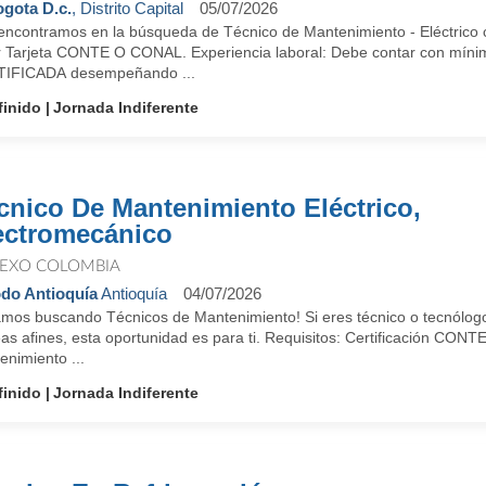
gota D.c.
, Distrito Capital
05/07/2026
encontramos en la búsqueda de Técnico de Mantenimiento - Eléctrico c
r Tarjeta CONTE O CONAL. Experiencia laboral: Debe contar con mínimo
IFICADA desempeñando ...
finido
Jornada Indiferente
cnico De Mantenimiento Eléctrico,
ectromecánico
EXO COLOMBIA
do Antioquía
Antioquía
04/07/2026
amos buscando Técnicos de Mantenimiento! Si eres técnico o tecnólogo 
eas afines, esta oportunidad es para ti. Requisitos: Certificación CO
nimiento ...
finido
Jornada Indiferente