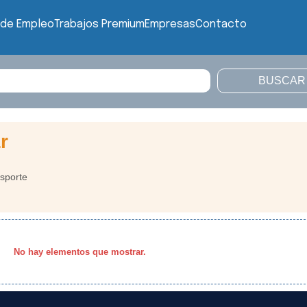
 de Empleo
Trabajos Premium
Empresas
Contacto
r
sporte
No hay elementos que mostrar.