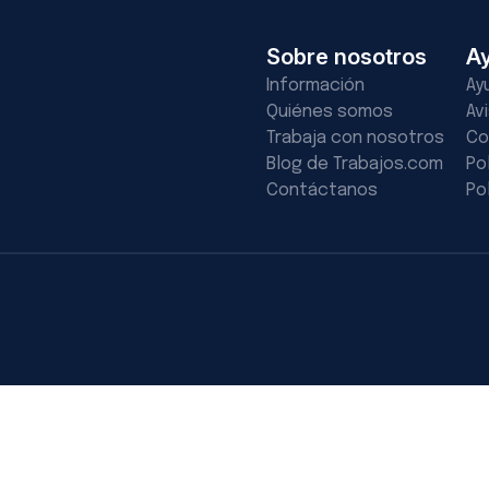
Sobre nosotros
A
Información
Ay
Quiénes somos
Av
Trabaja con nosotros
Co
Blog de Trabajos.com
Po
Contáctanos
Po