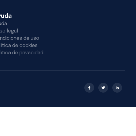
yuda
uda
iso legal
ndiciones de uso
lítica de cookies
lítica de privacidad