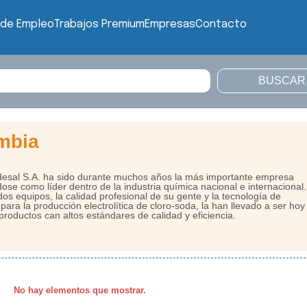
 de Empleo
Trabajos Premium
Empresas
Contacto
mbia
esal S.A. ha sido durante muchos años la más importante empresa
se como líder dentro de la industria quí­mica nacional e internacional.
os equipos, la calidad profesional de su gente y la tecnología de
ra la producción electrolítica de cloro-soda, la han llevado a ser hoy
productos can altos estándares de calidad y eficiencia.
No hay elementos que mostrar.