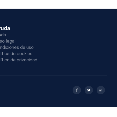
yuda
uda
iso legal
ndiciones de uso
lítica de cookies
lítica de privacidad