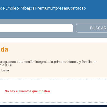
 de Empleo
Trabajos Premium
Empresas
Contacto
ida
rogramas de atención integral a la primera infancia y familia, en
n e ICBF.
 lucro
No hay elementos que mostrar.