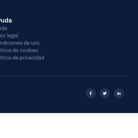
yuda
uda
iso legal
ndiciones de uso
lítica de cookies
lítica de privacidad