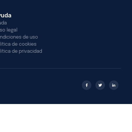
yuda
uda
iso legal
ndiciones de uso
lítica de cookies
lítica de privacidad