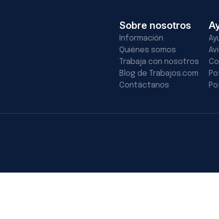
Sobre nosotros
A
Información
Ay
Quiénes somos
Av
Trabaja con nosotros
Co
Blog de Trabajos.com
Po
Contáctanos
Po