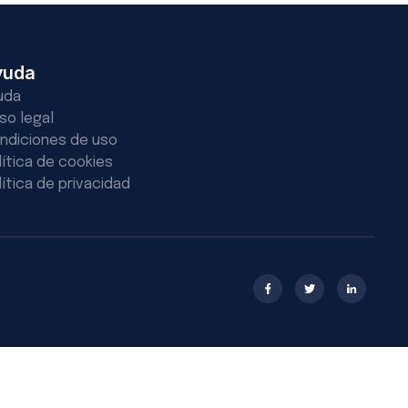
yuda
uda
iso legal
ndiciones de uso
lítica de cookies
lítica de privacidad