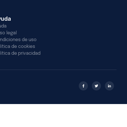
yuda
uda
iso legal
ndiciones de uso
lítica de cookies
lítica de privacidad