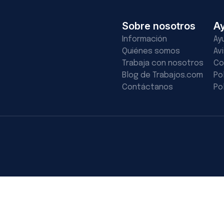
Sobre nosotros
A
Información
Ay
Quiénes somos
Av
Trabaja con nosotros
Co
Blog de Trabajos.com
Po
Contáctanos
Po