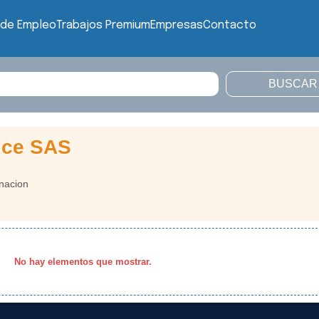
 de Empleo
Trabajos Premium
Empresas
Contacto
vice SAS
inacion
No hay elementos que mostrar.