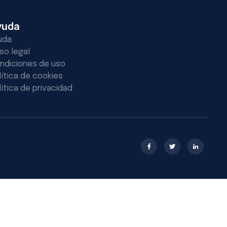
yuda
uda
iso legal
ndiciones de uso
lítica de cookies
lítica de privacidad