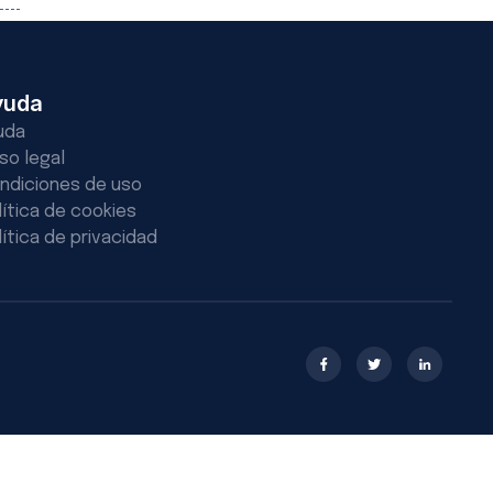
yuda
uda
iso legal
ndiciones de uso
lítica de cookies
lítica de privacidad