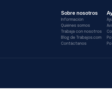
Sobre nosotros
A
Información
Ay
Quiénes somos
Av
Trabaja con nosotros
Co
Blog de Trabajos.com
Po
Contáctanos
Po