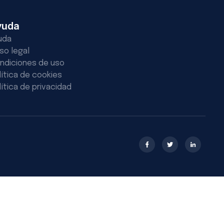
yuda
uda
iso legal
ndiciones de uso
lítica de cookies
lítica de privacidad