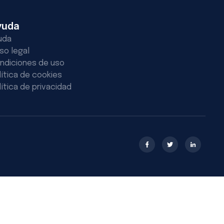
yuda
uda
iso legal
ndiciones de uso
lítica de cookies
lítica de privacidad