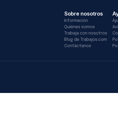
Sobre nosotros
A
Información
Ay
Quiénes somos
Av
Trabaja con nosotros
Co
Blog de Trabajos.com
Po
Contáctanos
Po