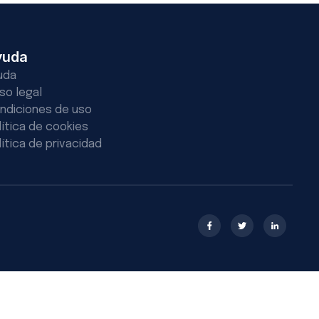
yuda
uda
iso legal
ndiciones de uso
lítica de cookies
lítica de privacidad