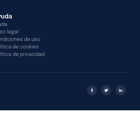
yuda
uda
iso legal
ndiciones de uso
lítica de cookies
lítica de privacidad