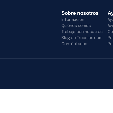
Sobre nosotros
A
Información
Ay
Quiénes somos
Av
Trabaja con nosotros
Co
Blog de Trabajos.com
Po
Contáctanos
Po