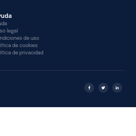
yuda
uda
iso legal
ndiciones de uso
lítica de cookies
lítica de privacidad