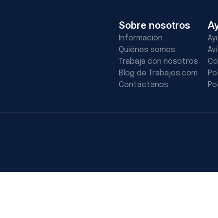
Sobre nosotros
A
Información
Ay
Quiénes somos
Av
Trabaja con nosotros
Co
Blog de Trabajos.com
Po
Contáctanos
Po