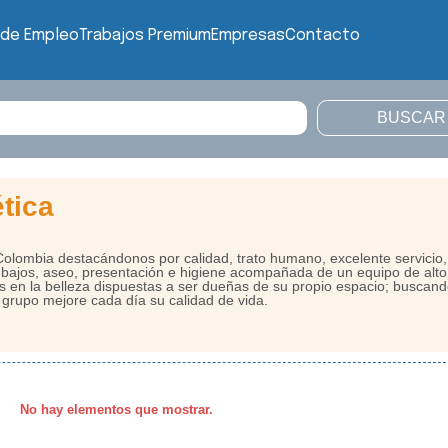
 de Empleo
Trabajos Premium
Empresas
Contacto
ética
lombia destacándonos por calidad, trato humano, excelente servicio,
s bajos, aseo, presentación e higiene acompañada de un equipo de alto
s en la belleza dispuestas a ser dueñas de su propio espacio; buscan
grupo mejore cada día su calidad de vida.
No hay elementos que mostrar.