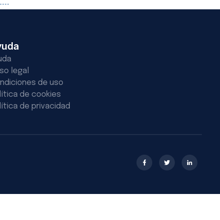
yuda
uda
iso legal
ndiciones de uso
lítica de cookies
lítica de privacidad