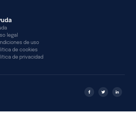
yuda
uda
iso legal
ndiciones de uso
lítica de cookies
lítica de privacidad