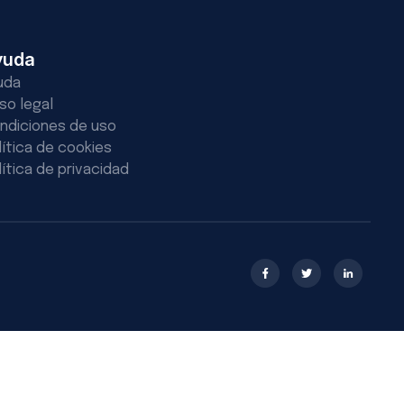
yuda
uda
iso legal
ndiciones de uso
lítica de cookies
lítica de privacidad