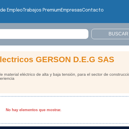
 de Empleo
Trabajos Premium
Empresas
Contacto
 electricos GERSON D.E.G SAS
 material eléctrico de alta y baja tensión, para el sector de construcci
eriencia
No hay elementos que mostrar.