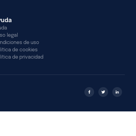
yuda
uda
iso legal
ndiciones de uso
lítica de cookies
lítica de privacidad