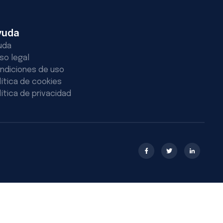
yuda
uda
iso legal
ndiciones de uso
lítica de cookies
lítica de privacidad