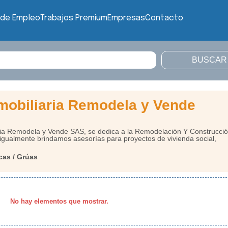
 de Empleo
Trabajos Premium
Empresas
Contacto
nmobiliaria Remodela y Vende
ria Remodela y Vende SAS, se dedica a la Remodelación Y Construcci
igualmente brindamos asesorías para proyectos de vivienda social,
cas / Grúas
No hay elementos que mostrar.