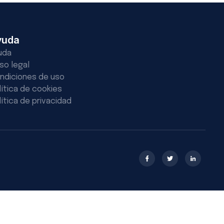
yuda
uda
iso legal
ndiciones de uso
lítica de cookies
lítica de privacidad