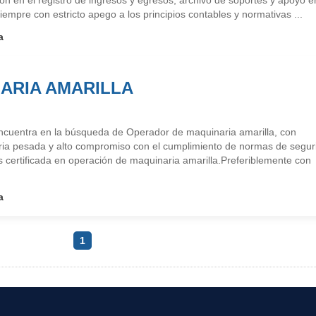
ión en el registro de ingresos y egresos, archivo de soportes y apoyo e
iempre con estricto apego a los principios contables y normativas ...
a
ARIA AMARILLA
ncuentra en la búsqueda de Operador de maquinaria amarilla, con
ria pesada y alto compromiso con el cumplimiento de normas de segur
 certificada en operación de maquinaria amarilla.Preferiblemente con
a
1