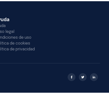
yuda
uda
iso legal
ndiciones de uso
lítica de cookies
lítica de privacidad