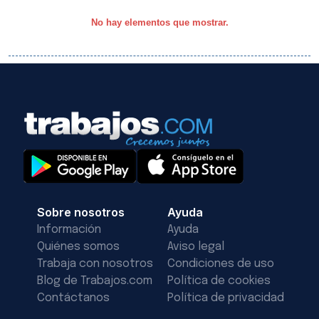
No hay elementos que mostrar.
Sobre nosotros
Ayuda
Información
Ayuda
Quiénes somos
Aviso legal
Trabaja con nosotros
Condiciones de uso
Blog de Trabajos.com
Política de cookies
Contáctanos
Política de privacidad