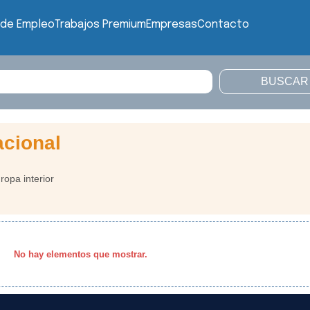
 de Empleo
Trabajos Premium
Empresas
Contacto
acional
opa interior
No hay elementos que mostrar.