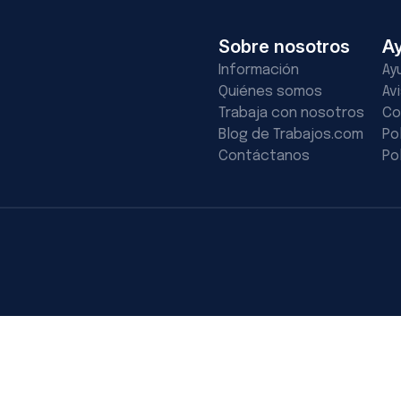
Sobre nosotros
A
Información
Ay
Quiénes somos
Av
Trabaja con nosotros
Co
Blog de Trabajos.com
Po
Contáctanos
Po