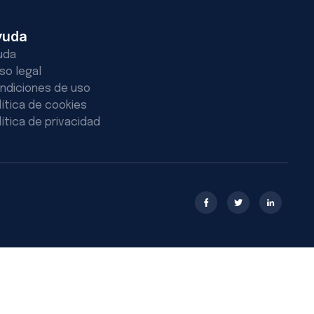
yuda
uda
iso legal
ndiciones de uso
lítica de cookies
lítica de privacidad