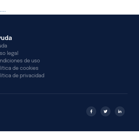
yuda
uda
iso legal
ndiciones de uso
lítica de cookies
lítica de privacidad