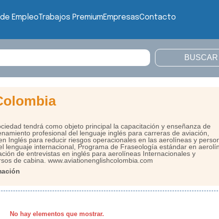
 de Empleo
Trabajos Premium
Empresas
Contacto
 Colombia
ociedad tendrá como objeto principal la capacitación y enseñanza de
enamiento profesional del lenguaje inglés para carreras de aviación,
 Inglés para reducir riesgos operacionales en las aerolíneas y person
l lenguaje internacional, Programa de Fraseología estándar en aerolí
ción de entrevistas en inglés para aerolíneas Internacionales y
rsos de cabina. www.aviationenglishcolombia.com
mación
No hay elementos que mostrar.