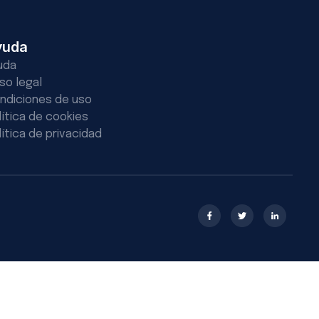
yuda
uda
iso legal
ndiciones de uso
lítica de cookies
lítica de privacidad