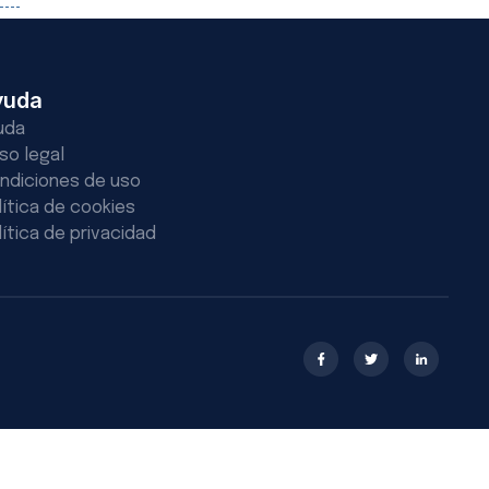
yuda
uda
iso legal
ndiciones de uso
lítica de cookies
lítica de privacidad