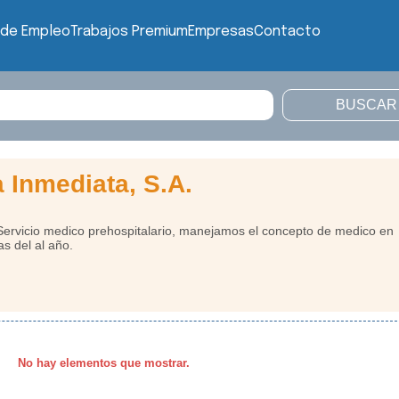
 de Empleo
Trabajos Premium
Empresas
Contacto
 Inmediata, S.A.
rvicio medico prehospitalario, manejamos el concepto de medico en
as del al año.
No hay elementos que mostrar.