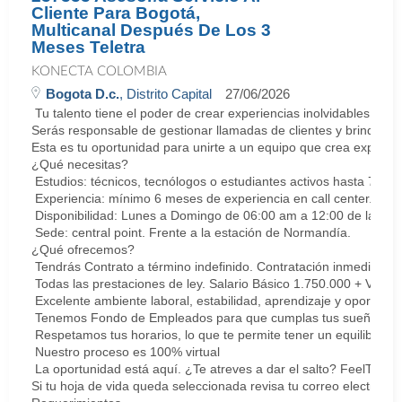
Cliente Para Bogotá,
Multicanal Después De Los 3
Meses Teletra
KONECTA COLOMBIA
Bogota D.c.
, Distrito Capital
27/06/2026
Tu talento tiene el poder de crear experiencias inolvidables. E
Serás responsable de gestionar llamadas de clientes y brindar so
Esta es tu oportunidad para unirte a un equipo que crea experie
¿Qué necesitas?
Estudios: técnicos, tecnólogos o estudiantes activos hasta 7 sem
Experiencia: mínimo 6 meses de experiencia en call center. Cert
Disponibilidad: Lunes a Domingo de 06:00 am a 12:00 de la med
Sede: central point. Frente a la estación de Normandía.
¿Qué ofrecemos?
Tendrás Contrato a término indefinido. Contratación inmediata.
Todas las prestaciones de ley. Salario Básico 1.750.000 + Vari
Excelente ambiente laboral, estabilidad, aprendizaje y oportunid
Tenemos Fondo de Empleados para que cumplas tus sueños y me
Respetamos tus horarios, lo que te permite tener un equilibrio la
Nuestro proceso es 100% virtual
La oportunidad está aquí. ¿Te atreves a dar el salto? FeelThePu
Si tu hoja de vida queda seleccionada revisa tu correo electrón