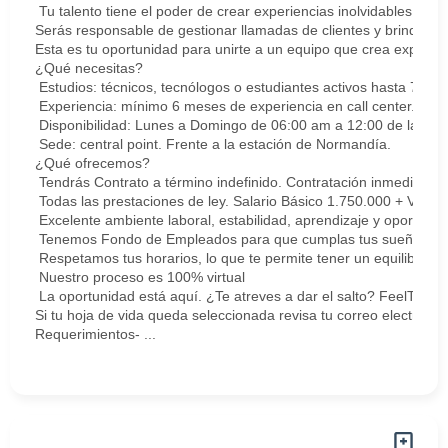
Tu talento tiene el poder de crear experiencias inolvidables. E
Serás responsable de gestionar llamadas de clientes y brindar so
Esta es tu oportunidad para unirte a un equipo que crea experie
¿Qué necesitas?
Estudios: técnicos, tecnólogos o estudiantes activos hasta 7 sem
Experiencia: mínimo 6 meses de experiencia en call center. Cert
Disponibilidad: Lunes a Domingo de 06:00 am a 12:00 de la med
Sede: central point. Frente a la estación de Normandía.
¿Qué ofrecemos?
Tendrás Contrato a término indefinido. Contratación inmediata.
Todas las prestaciones de ley. Salario Básico 1.750.000 + Vari
Excelente ambiente laboral, estabilidad, aprendizaje y oportunid
Tenemos Fondo de Empleados para que cumplas tus sueños y me
Respetamos tus horarios, lo que te permite tener un equilibrio la
Nuestro proceso es 100% virtual
La oportunidad está aquí. ¿Te atreves a dar el salto? FeelThePu
Si tu hoja de vida queda seleccionada revisa tu correo electrón
Requerimientos- ...