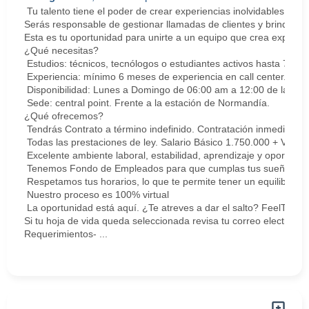
Tu talento tiene el poder de crear experiencias inolvidables. E
Serás responsable de gestionar llamadas de clientes y brindar so
Esta es tu oportunidad para unirte a un equipo que crea experie
¿Qué necesitas?
Estudios: técnicos, tecnólogos o estudiantes activos hasta 7 sem
Experiencia: mínimo 6 meses de experiencia en call center. Cert
Disponibilidad: Lunes a Domingo de 06:00 am a 12:00 de la med
Sede: central point. Frente a la estación de Normandía.
¿Qué ofrecemos?
Tendrás Contrato a término indefinido. Contratación inmediata.
Todas las prestaciones de ley. Salario Básico 1.750.000 + Vari
Excelente ambiente laboral, estabilidad, aprendizaje y oportunid
Tenemos Fondo de Empleados para que cumplas tus sueños y me
Respetamos tus horarios, lo que te permite tener un equilibrio la
Nuestro proceso es 100% virtual
La oportunidad está aquí. ¿Te atreves a dar el salto? FeelThePu
Si tu hoja de vida queda seleccionada revisa tu correo electrón
Requerimientos- ...