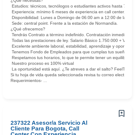
¿Qué necesitas?
Estudios: técnicos, tecnólogos o estudiantes activos hasta 7 sem
Experiencia: mínimo 6 meses de experiencia en call center. Cert
Disponibilidad: Lunes a Domingo de 06:00 am a 12:00 de la med
Sede: central point. Frente a la estación de Normandía.
¿Qué ofrecemos?
Tendrás Contrato a término indefinido. Contratación inmediata.
Todas las prestaciones de ley. Salario Básico 1.750.000 + Vari
Excelente ambiente laboral, estabilidad, aprendizaje y oportunid
Tenemos Fondo de Empleados para que cumplas tus sueños y me
Respetamos tus horarios, lo que te permite tener un equilibrio la
Nuestro proceso es 100% virtual
La oportunidad está aquí. ¿Te atreves a dar el salto? FeelThePu
Si tu hoja de vida queda seleccionada revisa tu correo electrón
Requerimientos- ...
237322 Asesor/a Servicio Al
Cliente Para Bogota, Call
Center Con Experiencia.