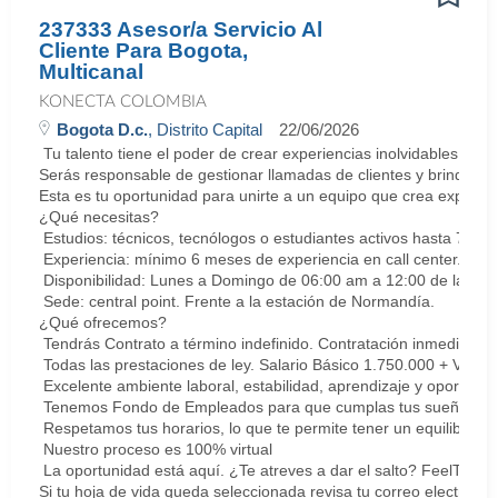
237333 Asesor/a Servicio Al
Cliente Para Bogota,
Multicanal
KONECTA COLOMBIA
Bogota D.c.
, Distrito Capital
22/06/2026
Tu talento tiene el poder de crear experiencias inolvidables. E
Serás responsable de gestionar llamadas de clientes y brindar so
Esta es tu oportunidad para unirte a un equipo que crea experie
¿Qué necesitas?
Estudios: técnicos, tecnólogos o estudiantes activos hasta 7 sem
Experiencia: mínimo 6 meses de experiencia en call center. Cert
Disponibilidad: Lunes a Domingo de 06:00 am a 12:00 de la med
Sede: central point. Frente a la estación de Normandía.
¿Qué ofrecemos?
Tendrás Contrato a término indefinido. Contratación inmediata.
Todas las prestaciones de ley. Salario Básico 1.750.000 + Vari
Excelente ambiente laboral, estabilidad, aprendizaje y oportunid
Tenemos Fondo de Empleados para que cumplas tus sueños y me
Respetamos tus horarios, lo que te permite tener un equilibrio la
Nuestro proceso es 100% virtual
La oportunidad está aquí. ¿Te atreves a dar el salto? FeelThePu
Si tu hoja de vida queda seleccionada revisa tu correo electrón