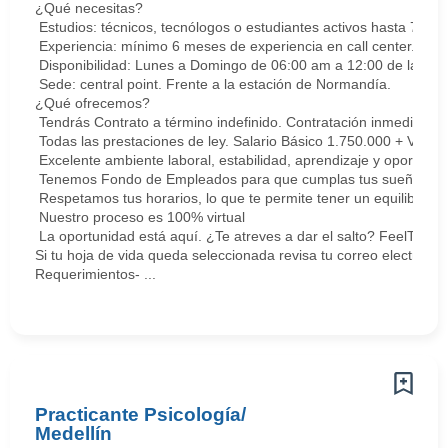
¿Qué necesitas?
Estudios: técnicos, tecnólogos o estudiantes activos hasta 7 sem
Experiencia: mínimo 6 meses de experiencia en call center. Cert
Disponibilidad: Lunes a Domingo de 06:00 am a 12:00 de la med
Sede: central point. Frente a la estación de Normandía.
¿Qué ofrecemos?
Tendrás Contrato a término indefinido. Contratación inmediata.
Todas las prestaciones de ley. Salario Básico 1.750.000 + Vari
Excelente ambiente laboral, estabilidad, aprendizaje y oportunid
Tenemos Fondo de Empleados para que cumplas tus sueños y me
Respetamos tus horarios, lo que te permite tener un equilibrio la
Nuestro proceso es 100% virtual
La oportunidad está aquí. ¿Te atreves a dar el salto? FeelThePu
Si tu hoja de vida queda seleccionada revisa tu correo electrón
Requerimientos- ...
Practicante Psicología/
Medellín