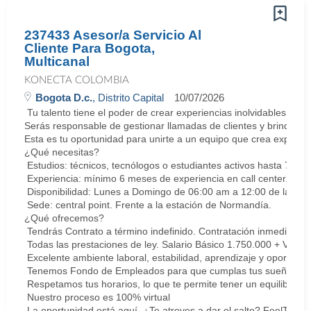
237433 Asesor/a Servicio Al
Cliente Para Bogota,
Multicanal
KONECTA COLOMBIA
Bogota D.c.
, Distrito Capital
10/07/2026
Tu talento tiene el poder de crear experiencias inolvidables. E
Serás responsable de gestionar llamadas de clientes y brindar so
Esta es tu oportunidad para unirte a un equipo que crea experie
¿Qué necesitas?
Estudios: técnicos, tecnólogos o estudiantes activos hasta 7 sem
Experiencia: mínimo 6 meses de experiencia en call center. Cert
Disponibilidad: Lunes a Domingo de 06:00 am a 12:00 de la med
Sede: central point. Frente a la estación de Normandía.
¿Qué ofrecemos?
Tendrás Contrato a término indefinido. Contratación inmediata.
Todas las prestaciones de ley. Salario Básico 1.750.000 + Vari
Excelente ambiente laboral, estabilidad, aprendizaje y oportunid
Tenemos Fondo de Empleados para que cumplas tus sueños y me
Respetamos tus horarios, lo que te permite tener un equilibrio la
Nuestro proceso es 100% virtual
La oportunidad está aquí. ¿Te atreves a dar el salto? FeelThePu