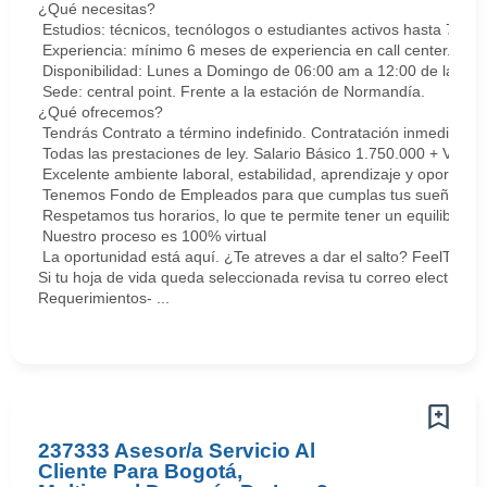
¿Qué necesitas?
Estudios: técnicos, tecnólogos o estudiantes activos hasta 7 sem
Experiencia: mínimo 6 meses de experiencia en call center. Cert
Disponibilidad: Lunes a Domingo de 06:00 am a 12:00 de la med
Sede: central point. Frente a la estación de Normandía.
¿Qué ofrecemos?
Tendrás Contrato a término indefinido. Contratación inmediata.
Todas las prestaciones de ley. Salario Básico 1.750.000 + Vari
Excelente ambiente laboral, estabilidad, aprendizaje y oportunid
Tenemos Fondo de Empleados para que cumplas tus sueños y me
Respetamos tus horarios, lo que te permite tener un equilibrio la
Nuestro proceso es 100% virtual
La oportunidad está aquí. ¿Te atreves a dar el salto? FeelThePu
Si tu hoja de vida queda seleccionada revisa tu correo electrón
Requerimientos- ...
237333 Asesor/a Servicio Al
Cliente Para Bogotá,