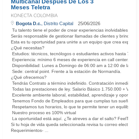
Multicanal Después De Los 3
Meses Teletra
KONECTA COLOMBIA
Bogota D.c.
, Distrito Capital
25/06/2026
Tu talento tiene el poder de crear experiencias inolvidables. E
Serás responsable de gestionar llamadas de clientes y brindar so
Esta es tu oportunidad para unirte a un equipo que crea experie
¿Qué necesitas?
Estudios: técnicos, tecnólogos o estudiantes activos hasta 7 sem
Experiencia: mínimo 6 meses de experiencia en call center. Cert
Disponibilidad: Lunes a Domingo de 06:00 am a 12:00 de la med
Sede: central point. Frente a la estación de Normandía.
¿Qué ofrecemos?
Tendrás Contrato a término indefinido. Contratación inmediata.
Todas las prestaciones de ley. Salario Básico 1.750.000 + Vari
Excelente ambiente laboral, estabilidad, aprendizaje y oportunid
Tenemos Fondo de Empleados para que cumplas tus sueños y me
Respetamos tus horarios, lo que te permite tener un equilibrio la
Nuestro proceso es 100% virtual
La oportunidad está aquí. ¿Te atreves a dar el salto? FeelThePu
Si tu hoja de vida queda seleccionada revisa tu correo electrón
Requerimientos- ...