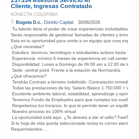
237334 Asesor/a Servicio Al
Cliente, Ingresas Contratado
KONECTA COLOMBIA
Bogota D.c.
, Distrito Capital
30/06/2026
Tu talento tiene el poder de crear experiencias inolvidables. E
Serás responsable de gestionar llamadas de clientes y brindar so
Esta es tu oportunidad para unirte a un equipo que crea experie
¿Qué necesitas?
Estudios: técnicos, tecnólogos o estudiantes activos hasta 7 sem
Experiencia: mínimo 6 meses de experiencia en call center. Cert
Disponibilidad: Lunes a Domingo de 06:00 am a 12:00 de la med
Sede: central point. Frente a la estación de Normandía.
¿Qué ofrecemos?
Tendrás Contrato a término indefinido. Contratación inmediata.
Todas las prestaciones de ley. Salario Básico 1.750.000 + Vari
Excelente ambiente laboral, estabilidad, aprendizaje y oportunid
Tenemos Fondo de Empleados para que cumplas tus sueños y me
Respetamos tus horarios, lo que te permite tener un equilibrio la
Nuestro proceso es 100% virtual
La oportunidad está aquí. ¿Te atreves a dar el salto? FeelThePu
Si tu hoja de vida queda seleccionada revisa tu correo electrón
Requerimientos- ...