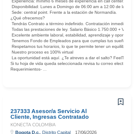
Experiencia: mínimo 6 meses de experiencia en call center. Cert
Disponibilidad: Lunes a Domingo de 06:00 am a 12:00 de la med
Sede: central point. Frente a la estación de Normandía.
¿Qué ofrecemos?
Tendrás Contrato a término indefinido. Contratación inmediata.
Todas las prestaciones de ley. Salario Básico 1.750.000 + Vari
Excelente ambiente laboral, estabilidad, aprendizaje y oportunid
Tenemos Fondo de Empleados para que cumplas tus sueños y me
Respetamos tus horarios, lo que te permite tener un equilibrio la
Nuestro proceso es 100% virtual
La oportunidad está aquí. ¿Te atreves a dar el salto? FeelThePu
Si tu hoja de vida queda seleccionada revisa tu correo electrón
Requerimientos- ...
237333 Asesor/a Servicio Al
Cliente, Ingresas Contratado
KONECTA COLOMBIA
Bogota D.c.
, Distrito Capital
17/06/2026