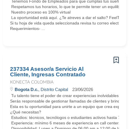
Tenemos Fondo de Empleados para que cumplas tus sueños y me
Respetamos tus horarios, lo que te permite tener un equilibrio la
Nuestro proceso es 100% virtual
La oportunidad está aquí. ¿Te atreves a dar el salto? FeelThePu
Si tu hoja de vida queda seleccionada revisa tu correo electrón
Requerimientos- ...
237334 Asesor/a Servicio Al
Cliente, Ingresas Contratado
KONECTA COLOMBIA
Bogota D.c.
, Distrito Capital
23/06/2026
Tu talento tiene el poder de crear experiencias inolvidables. E
Serás responsable de gestionar llamadas de clientes y brindar so
Esta es tu oportunidad para unirte a un equipo que crea experie
¿Qué necesitas?
Estudios: técnicos, tecnólogos o estudiantes activos hasta 7 sem
Experiencia: mínimo 6 meses de experiencia en call center. Cert
Disponibilidad: Lunes a Domingo de 06:00 am a 12:00 de la med