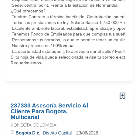
Sede: central point. Frente a la estación de Normandía.
¿Qué ofrecemos?
Tendrás Contrato a término indefinido. Contratación inmediata.
Todas las prestaciones de ley. Salario Básico 1.750.000 + Vari
Excelente ambiente laboral, estabilidad, aprendizaje y oportunid
Tenemos Fondo de Empleados para que cumplas tus sueños y me
Respetamos tus horarios, lo que te permite tener un equilibrio la
Nuestro proceso es 100% virtual
La oportunidad está aquí. ¿Te atreves a dar el salto? FeelThePu
Si tu hoja de vida queda seleccionada revisa tu correo electrón
Requerimientos- ...
237333 Asesor/a Servicio Al
Cliente Para Bogota,
Multicanal
KONECTA COLOMBIA
Bogota D.c.
, Distrito Capital
23/06/2026