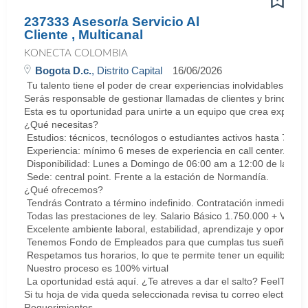
237333 Asesor/a Servicio Al
Cliente , Multicanal
KONECTA COLOMBIA
Bogota D.c.
, Distrito Capital
16/06/2026
Tu talento tiene el poder de crear experiencias inolvidables. E
Serás responsable de gestionar llamadas de clientes y brindar so
Esta es tu oportunidad para unirte a un equipo que crea experie
¿Qué necesitas?
Estudios: técnicos, tecnólogos o estudiantes activos hasta 7 sem
Experiencia: mínimo 6 meses de experiencia en call center. Cert
Disponibilidad: Lunes a Domingo de 06:00 am a 12:00 de la med
Sede: central point. Frente a la estación de Normandía.
¿Qué ofrecemos?
Tendrás Contrato a término indefinido. Contratación inmediata.
Todas las prestaciones de ley. Salario Básico 1.750.000 + Vari
Excelente ambiente laboral, estabilidad, aprendizaje y oportunid
Tenemos Fondo de Empleados para que cumplas tus sueños y me
Respetamos tus horarios, lo que te permite tener un equilibrio la
Nuestro proceso es 100% virtual
La oportunidad está aquí. ¿Te atreves a dar el salto? FeelThePu
Si tu hoja de vida queda seleccionada revisa tu correo electrón
Requerimientos- ...