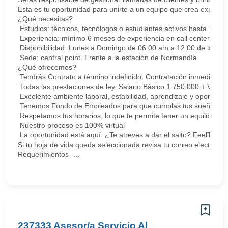
Esta es tu oportunidad para unirte a un equipo que crea experie
¿Qué necesitas?
Estudios: técnicos, tecnólogos o estudiantes activos hasta 7 sem
Experiencia: mínimo 6 meses de experiencia en call center. Cert
Disponibilidad: Lunes a Domingo de 06:00 am a 12:00 de la med
Sede: central point. Frente a la estación de Normandía.
¿Qué ofrecemos?
Tendrás Contrato a término indefinido. Contratación inmediata.
Todas las prestaciones de ley. Salario Básico 1.750.000 + Vari
Excelente ambiente laboral, estabilidad, aprendizaje y oportunid
Tenemos Fondo de Empleados para que cumplas tus sueños y me
Respetamos tus horarios, lo que te permite tener un equilibrio la
Nuestro proceso es 100% virtual
La oportunidad está aquí. ¿Te atreves a dar el salto? FeelThePu
Si tu hoja de vida queda seleccionada revisa tu correo electrón
Requerimientos- ...
237333 Asesor/a Servicio Al