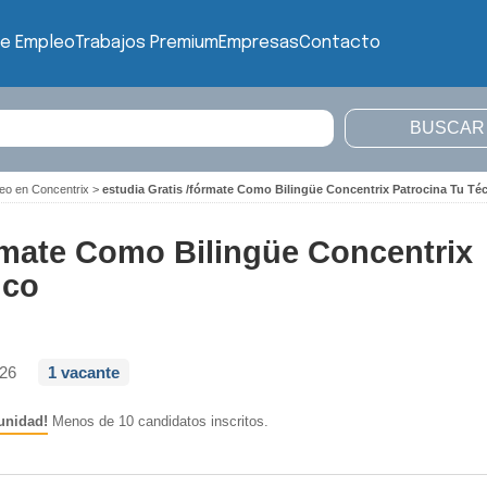
de Empleo
Trabajos Premium
Empresas
Contacto
eo en Concentrix
>
estudia Gratis /fórmate Como Bilingüe Concentrix Patrocina Tu Té
órmate Como Bilingüe Concentrix
ico
026
1 vacante
unidad!
Menos de 10 candidatos inscritos.