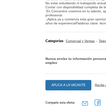
No estar estudiando ni trabajando actu
Contar con disponibilidad completa de
En Concentrix creemos en tu talento, a
profesional.
¡Aplica ya y comienza esta gran oportu
años de experienciaPalabras clave: tecno
Categorías
Comercial y Ventas
Tele
Nunca envíes tu información persona
empleo
APLICA A LA VACANTE
Recibe 
Comparte esta oferta: