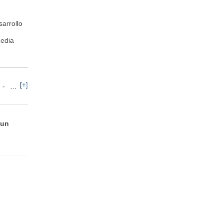
arrollo
Media
[+]
Traducción e Idiomas
Telecomunicaciones
 un