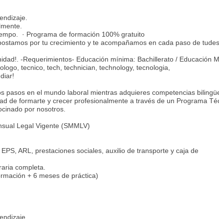
rendizaje.
almente.
 tiempo. · Programa de formación 100% gratuito
postamos por tu crecimiento y te acompañamos en cada paso de tudes
nidad!. -Requerimientos- Educación mínima: Bachillerato / Educación 
logo, tecnico, tech, technician, technology, tecnologia,
udiar!
ros pasos en el mundo laboral mientras adquieres competencias biling
dad de formarte y crecer profesionalmente a través de un Programa Té
trocinado por nosotros.
ensual Legal Vigente (SMMLV)
EPS, ARL, prestaciones sociales, auxilio de transporte y caja de
oraria completa.
ormación + 6 meses de práctica)
rendizaje.