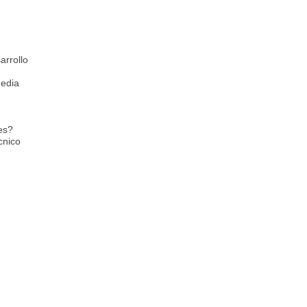
arrollo
Media
ües?
cnico