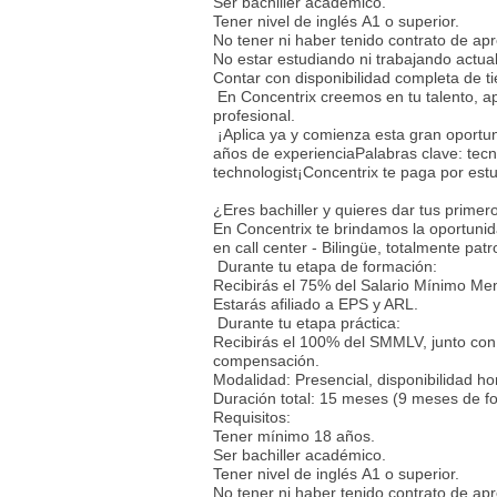
Ser bachiller académico.
Tener nivel de inglés A1 o superior.
No tener ni haber tenido contrato de ap
No estar estudiando ni trabajando actu
Contar con disponibilidad completa de
En Concentrix creemos en tu talento, a
profesional.
¡Aplica ya y comienza esta gran oportu
años de experienciaPalabras clave: tecno
technologist¡Concentrix te paga por est
¿Eres bachiller y quieres dar tus prime
En Concentrix te brindamos la oportuni
en call center - Bilingüe, totalmente pa
Durante tu etapa de formación:
Recibirás el 75% del Salario Mínimo M
Estarás afiliado a EPS y ARL.
Durante tu etapa práctica:
Recibirás el 100% del SMMLV, junto con 
compensación.
Modalidad: Presencial, disponibilidad h
Duración total: 15 meses (9 meses de f
Requisitos:
Tener mínimo 18 años.
Ser bachiller académico.
Tener nivel de inglés A1 o superior.
No tener ni haber tenido contrato de ap