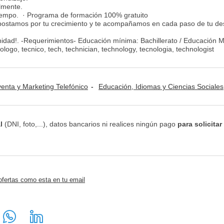
almente.
 tiempo. · Programa de formación 100% gratuito
postamos por tu crecimiento y te acompañamos en cada paso de tu des
nidad!. -Requerimientos- Educación mínima: Bachillerato / Educación 
logo, tecnico, tech, technician, technology, tecnologia, technologist
venta y Marketing Telefónico
Educación, Idiomas y Ciencias Sociales
l
(DNI, foto,...), datos bancarios ni realices ningún pago
para solicitar
ofertas como esta en tu email