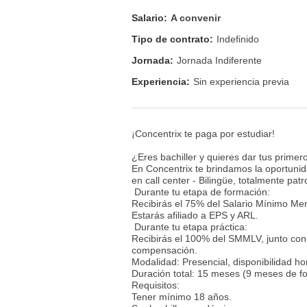
Salario:
A convenir
Tipo de contrato:
Indefinido
Jornada:
Jornada Indiferente
Experiencia:
Sin experiencia previa
¡Concentrix te paga por estudiar!
¿Eres bachiller y quieres dar tus prime
En Concentrix te brindamos la oportuni
en call center - Bilingüe, totalmente pa
Durante tu etapa de formación:
Recibirás el 75% del Salario Mínimo M
Estarás afiliado a EPS y ARL.
Durante tu etapa práctica:
Recibirás el 100% del SMMLV, junto con 
compensación.
Modalidad: Presencial, disponibilidad h
Duración total: 15 meses (9 meses de f
Requisitos:
Tener mínimo 18 años.