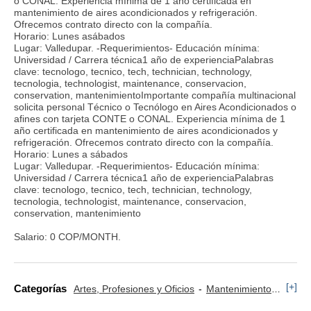
o CONAL. Experiencia mínima de 1 año certificada en
mantenimiento de aires acondicionados y refrigeración.
Ofrecemos contrato directo con la compañía.
Horario: Lunes asábados
Lugar: Valledupar. -Requerimientos- Educación mínima:
Universidad / Carrera técnica1 año de experienciaPalabras
clave: tecnologo, tecnico, tech, technician, technology,
tecnologia, technologist, maintenance, conservacion,
conservation, mantenimientoImportante compañía multinacional
solicita personal Técnico o Tecnólogo en Aires Acondicionados o
afines con tarjeta CONTE o CONAL. Experiencia mínima de 1
año certificada en mantenimiento de aires acondicionados y
refrigeración. Ofrecemos contrato directo con la compañía.
Horario: Lunes a sábados
Lugar: Valledupar. -Requerimientos- Educación mínima:
Universidad / Carrera técnica1 año de experienciaPalabras
clave: tecnologo, tecnico, tech, technician, technology,
tecnologia, technologist, maintenance, conservacion,
conservation, mantenimiento
Salario: 0 COP/MONTH.
[+]
Categorías
Artes, Profesiones y Oficios
Mantenimiento
Frigor