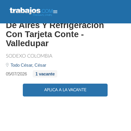
Tecnico De Mantenimiento
De Aires Y Refrigeración
Con Tarjeta Conte -
Valledupar
SODEXO COLOMBIA
Todo César,
César
05/07/2026
1 vacante
APLICA A LA VACANTE