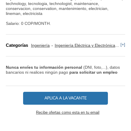
technology, tecnologia, technologist, maintenance,
conservacion, conservation, mantenimiento, electrician,
lineman, electricista
Salario: 0 COP/MONTH.
[+]
Categorías
Ingeniería
Ingeniería Eléctrica y Electrónica
Artes
Nunca envíes tu información personal
(DNI, foto,...), datos
bancarios ni realices ningún pago
para solicitar un empleo
APLICA A LA VACANTE
Recibe ofertas como esta en tu email