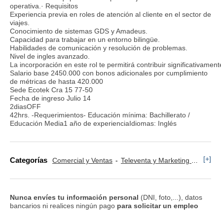
operativa.· Requisitos
Experiencia previa en roles de atención al cliente en el sector de
viajes.
Conocimiento de sistemas GDS y Amadeus.
Capacidad para trabajar en un entorno bilingüe.
Habilidades de comunicación y resolución de problemas.
Nivel de ingles avanzado.
La incorporación en este rol te permitirá contribuir significativame
Salario base 2450.000 con bonos adicionales por cumplimiento
de métricas de hasta 420.000
Sede Ecotek Cra 15 77-50
Fecha de ingreso Julio 14
2diasOFF
42hrs. -Requerimientos- Educación mínima: Bachillerato /
Educación Media1 año de experienciaIdiomas: Inglés
[+]
Categorías
Comercial y Ventas
Televenta y Marketing Telefónico
Nunca envíes tu información personal
(DNI, foto,...), datos
bancarios ni realices ningún pago
para solicitar un empleo