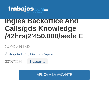
Bogotá Campaña Bilingüe
Inglés Backoffice And
Calls/gds Knowledge
/42hrs/2'450.000/sede E
CONCENTRIX
Bogota D.C.,
Distrito Capital
03/07/2026
1 vacante
APLICA A LA VACANTE